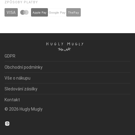
ZPŮSOBY PLATBY
VISA
Apple Pay
ThePay
Google Pay
GDPR
Obchodní podmínky
Vše o nákupu
Sledování zásilky
Kontakt
©
2026
Hugly Mugly