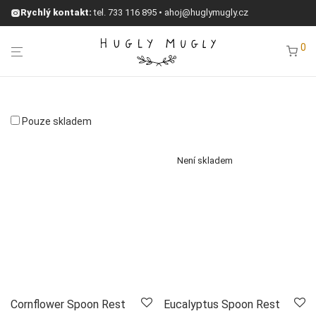
Rychlý kontakt:
tel.
733 116 895
•
ahoj@huglymugly.cz
0
Pouze skladem
Cornflower Spoon Rest
Eucalyptus Spoon Rest