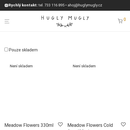
Rychlý kontakt:
tel.
733 116 895
•
ahoj@huglymugly.cz
0
Pouze skladem
Meadow Flowers 330ml
Meadow Flowers Cold