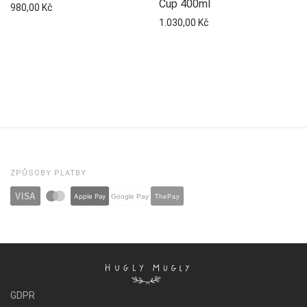
Cup 400ml
980,00
Kč
1.030,00
Kč
ZPŮSOBY PLATBY
VISA
Apple Pay
ThePay
Google Pay
GDPR