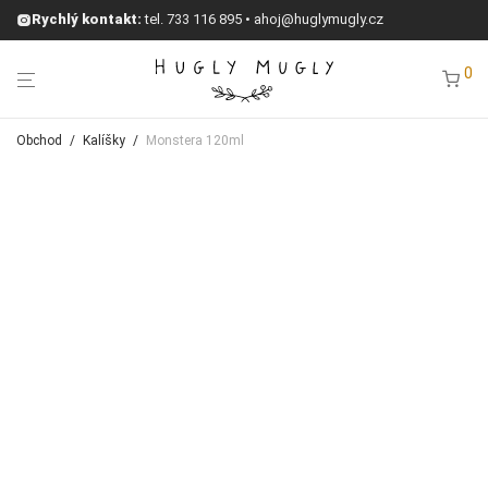
Rychlý kontakt:
tel.
733 116 895
•
ahoj@huglymugly.cz
0
Obchod
/
Kalíšky
/
Monstera 120ml