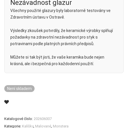
Nezávadnost glazur
Všechny použité glazury byly laboratorně testovány ve
Zdravotním ústavu v Ostravě.
Výsledky zkoušek potvrdily, že keramické výrobky splňují
požadavky na zdravotní nezávadnost pro styk s
potravinami podle platných právních předpisů.
Můžete si tak být jisti, že vaše keramika bude nejen
krásná, ale i bezpečná pro každodenní použití.
Není skladem
Katalogové číslo:
202606007
Kategorie:
Kalíšky
,
Malované
,
Monstera