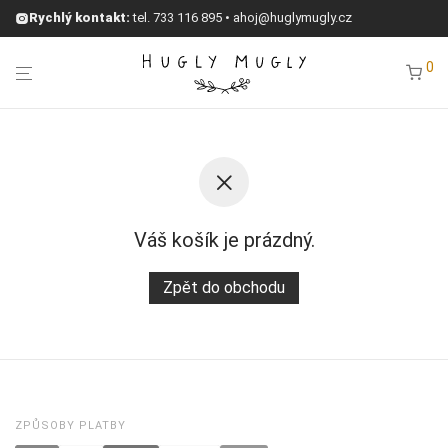
Rychlý kontakt:
tel.
733 116 895
•
ahoj@huglymugly.cz
0
Váš košík je prázdný.
Zpět do obchodu
ZPŮSOBY PLATBY