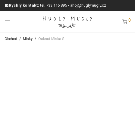
Rychlý kontakt:
tel.
733 116 895
•
ahoj@huglymugly.cz
0
Obchod
/
Misky
/
Oaknut Miska S