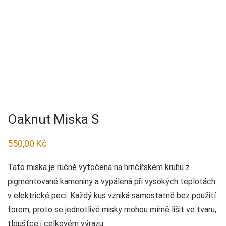
Oaknut Miska S
550,00
Kč
Tato miska je ručně vytočená na hrnčířském kruhu z
pigmentované kameniny a vypálená při vysokých teplotách
v elektrické peci. Každý kus vzniká samostatně bez použití
forem, proto se jednotlivé misky mohou mírně lišit ve tvaru,
tloušťce i celkovém výrazu.